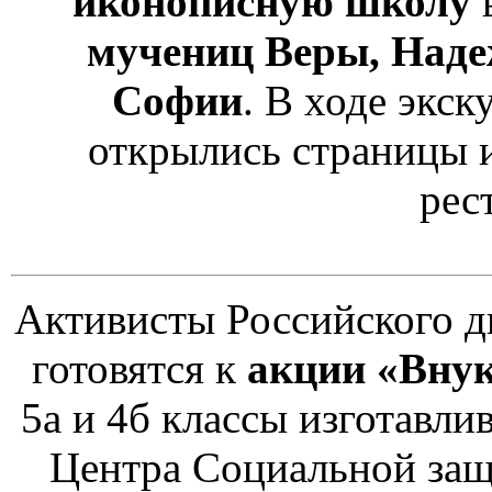
иконописную школу
в
мучениц Веры, Наде
Софии
. В ходе экс
открылись страницы и
рес
Активисты Российского 
готовятся к
акции «Внук
5а и 4б классы изготавл
Центра Социальной защи