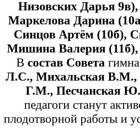
Низовских Дарья 9в),
Маркелова Дарина (10а
Синцов Артём (10б), 
Мишина Валерия (11б),
В
состав Совета
гимна
Л.С., Михальская В.М.
Г.М., Песчанская Ю
педагоги станут акт
плодотворной работы и у