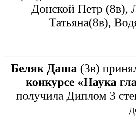
Донской Петр (8в), 
Татьяна(8в), Вод
Беляк Даша
(3в) приня
конкурсе «Наука гл
получила Диплом 3 ст
д