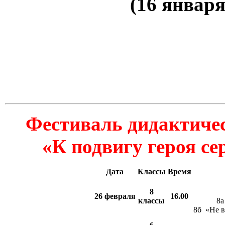
(16 январ
Фестиваль дидактичес
«К подвигу героя с
Дата
Классы
Время
8
26 февраля
16.00
классы
8а
8б «Не в